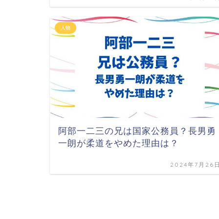
人物
阿部一二三の兄は国家公務員？長男勇
一朗が柔道をやめた理由は？
2024年7月26