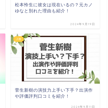
松本怜生に彼女は現在いるの？元カノ
ゆなと別れた理由も紹介！
日
2024年9月19日
人物
菅生新樹の演技力上手い下手？出演作
や評価評判口コミを紹介！
日
2024年9月11日