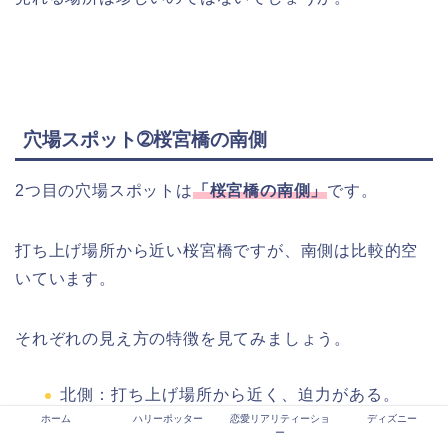
穴場スポット➁桜宮橋の南側
2つ目の穴場スポットは
「桜宮橋の南側」
です。
打ち上げ場所から近い桜宮橋ですが、南側は比較的空
いています。
それぞれの見え方の特徴を見てみましょう。
北側：打ち上げ場所から近く、迫力がある。
南側：
造幣局前で上がる仕掛け花火は見える
ホーム
ハリーポッター
恋愛リアリティーショ
ディズニー
ー
が、
打ち上げ花火はあまり見えない。