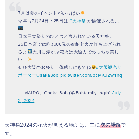
7月は夏のイベントがいっぱい
今年も7月24日・25日は
#天神祭
が開催されるよ
日本三大祭りのひとつと言われている天神祭。
25日本宮では約3000発の奉納花火が打ち上げられ
るよ
大川に浮かぶ花火は大迫力でめっちゃ美し
い…
ぜひ大阪のお祭り、体感しにきてね
#大阪観光サ
ポーターOsakaBob
pic.twitter.com/8cMX9Zw4hq
— MAIDO。Osaka Bob (@Bobfamily_ogtb)
July
2, 2024
天神祭2024の花火が見える場所は、主に
次の場所
で
す。