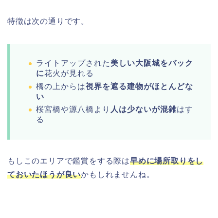
特徴は次の通りです。
ライトアップされた
美しい大阪城をバック
に
花火が見れる
橋の上からは
視界を遮る建物がほとんどな
い
桜宮橋や源八橋より
人は少ないが混雑
はす
る
もしこのエリアで鑑賞をする際は
早めに場所取りをし
ておいたほうが良い
かもしれませんね。