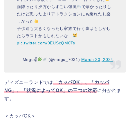
雨降ったり夕方からすごい強風
で寒かったりし
たけど思ったよりアトラクションにも乗れたし楽
しかった
子供達も大きくなったし家族で行く事はもしかし
たらラストかもしれないな…
pic.twitter.com/9EUScQM0Ts
— Megu✌
(@megu_7031)
March 20, 2024
ディズニーランドでは
「カッパOK」、「カッパ
NG」、「状況によってOK」の三つの対応
に分かれま
す。
＜カッパOK＞