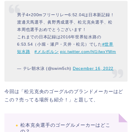
男子4×200mフリーリレー6:52.04は日本新記録！
渡邊天馬選手、眞野秀成選手、松元克央選手、松
本周也選手おめでとうございます！
これまでの日本記録は2016年世界短水路の
6:53.54（小堀・瀬戸・天井・松元）でした
#世界
短水路
#メルボルン
pic.twitter.com/hl1iIwxYWm
— テレ朝水泳 (@swim5ch)
December 16, 2022
今回は「松元克央のゴーグルのブランドメーカーはど
この？売ってる場所も紹介！」と題して、
松本克央選手のゴーグルメーカーはどこ
の？