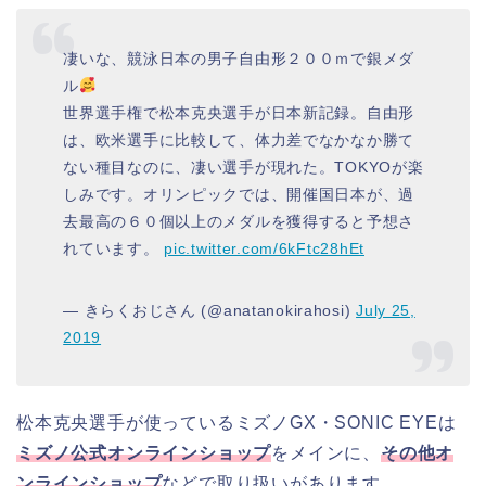
凄いな、競泳日本の男子自由形２００ｍで銀メダ
ル
世界選手権で松本克央選手が日本新記録。自由形
は、欧米選手に比較して、体力差でなかなか勝て
ない種目なのに、凄い選手が現れた。TOKYOが楽
しみです。オリンピックでは、開催国日本が、過
去最高の６０個以上のメダルを獲得すると予想さ
れています。
pic.twitter.com/6kFtc28hEt
— きらくおじさん (@anatanokirahosi)
July 25,
2019
松本克央選手が使っているミズノGX・SONIC EYEは
ミズノ公式オンラインショップ
をメインに、
その他
オ
ンラインショップ
などで取り扱いがあります。