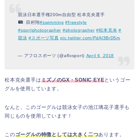
競泳日本選手権200m自由型 松本克央選手
: 田村翔
#swimming
#freestyle
#sportphotographer
#photographer
#松本克央
#
競泳
#スポーツ写真
pic.twitter.com/PdAl3BrD5m
— アフロスポーツ (@aflosport)
April 6, 2018
松本克央選手は
ミズノのGX・SONIC EYE
というゴー
グルを使用しています。
なんと、このゴーグルは競泳女子の池江璃花子選手も
同じものを使用しています！
この
ゴーグルの特徴としては大きく二つ
あります。