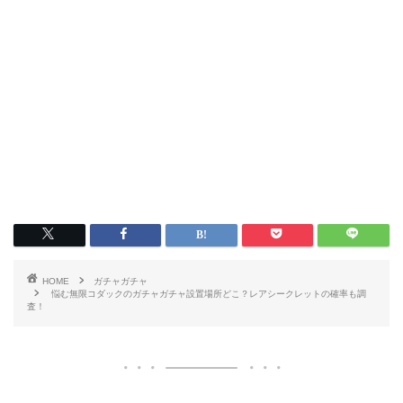
HOME
ガチャガチャ
悩む無限コダックのガチャガチャ設置場所どこ？レアシークレットの確率も調
査！