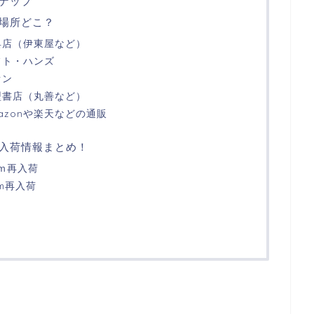
ナップ
場所どこ？
具店（伊東屋など）
フト・ハンズ
オン
型書店（丸善など）
azonや楽天などの通販
入荷情報まとめ！
ｍｍ再入荷
m再入荷