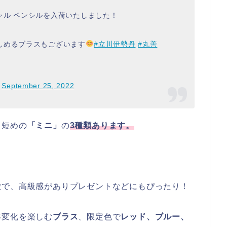
ャル ペンシルを入荷いたしました！
しめるブラスもございます
#立川伊勢丹
#丸善
)
September 25, 2022
、短めの
「ミニ」
の
3種類あります。
徴で、高級感がありプレゼントなどにもぴったり！
年変化を楽しむ
ブラス
、限定色で
レッド、ブルー、