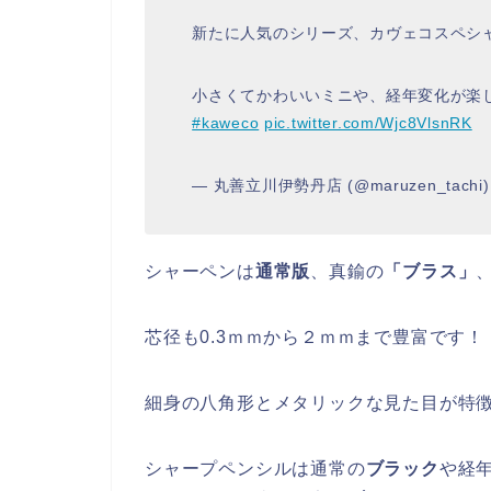
新たに人気のシリーズ、カヴェコスペシ
小さくてかわいいミニや、経年変化が楽
#kaweco
pic.twitter.com/Wjc8VlsnRK
— 丸善立川伊勢丹店 (@maruzen_tachi
シャーペンは
通常版
、真鍮の
「ブラス」
芯径も0.3ｍｍから２ｍｍまで豊富です！
細身の八角形とメタリックな見た目が特
シャープペンシルは通常の
ブラック
や経