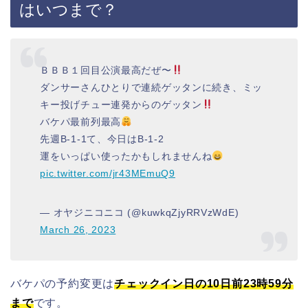
はいつまで？
ＢＢＢ１回目公演最高だぜ〜
ダンサーさんひとりで連続ゲッタンに続き、ミッ
キー投げチュー連発からのゲッタン
バケパ最前列最高
先週B-1-1て、今日はB-1-2
運をいっぱい使ったかもしれませんね
pic.twitter.com/jr43MEmuQ9
— オヤジニコニコ (@kuwkqZjyRRVzWdE)
March 26, 2023
バケパの予約変更は
チェックイン日の
10日前23時59分
まで
です。