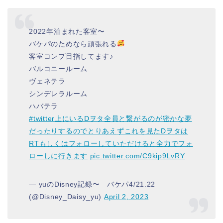
2022年泊まれた客室〜
バケパのためなら頑張れる
客室コンプ目指してます♪
バルコニールーム
ヴェネテラ
シンデレラルーム
ハバテラ
#twitter上にいるDヲタ全員と繋がるのが密かな夢
だったりするのでとりあえずこれを見たDヲタは
RTもしくはフォローしていただけると全力でフォ
ローしに行きます
pic.twitter.com/C9kip9LvRY
— yuのDisney記録〜 バケパ4/21.22
(@Disney_Daisy_yu)
April 2, 2023